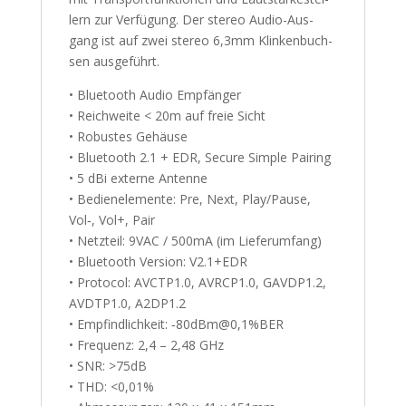
lern zur Ver­fü­gung. Der ste­reo Audio-Aus­
gang ist auf zwei ste­reo 6,3mm Klin­ken­buch­
sen ausgeführt.
• Blue­tooth Audio Empfänger
• Reich­wei­te < 20m auf freie Sicht
• Robus­tes Gehäuse
• Blue­tooth 2.1 + EDR, Secu­re Simp­le Pairing
• 5 dBi exter­ne Antenne
• Bedien­ele­men­te: Pre, Next, Play/Pause,
Vol‑, Vol+, Pair
• Netz­teil: 9VAC / 500mA (im Lieferumfang)
• Blue­tooth Ver­si­on: V2.1+EDR
• Pro­to­col: AVCTP1.0, AVRCP1.0, GAVDP1.2,
AVDTP1.0, A2DP1.2
• Emp­find­lich­keit: ‑80dBm@0,1%BER
• Fre­quenz: 2,4 – 2,48 GHz
• SNR: >75dB
• THD: <0,01%