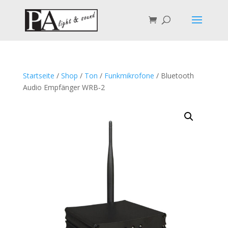
Startseite
/
Shop
/
Ton
/
Funkmikrofone
/ Blue­tooth
Audio Emp­fän­ger WRB‑2