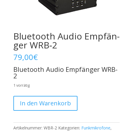
Blue­tooth Audio Emp­fän­
ger WRB‑2
79,00
€
Bluetooth Audio Empfänger WRB-
2
1 vorrätig
Bluetooth
In den Warenkorb
Audio
Empfänger
WRB-
2
Artikelnummer:
WBR-2
Kategorien:
Funkmikrofone
,