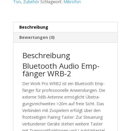
Menge
Ton
,
Zubehör
Schlagwort:
Mikrofon
Beschreibung
Bewertungen (0)
Beschreibung
Blue­tooth Audio Emp­
fän­ger WRB‑2
Der Work Pro WRB2 ist ein Blue­tooth Emp­
fän­ger für pro­fes­sio­nel­le Anwen­dun­gen. Die
exter­ne 5dBi Anten­ne ermög­licht Übetra­
gungs­reich­wei­ten >20m auf freie Sicht. Das
Ver­bin­den mit Zuspie­lern erfolgt über den
front­sei­ti­gen Pai­ring Tas­ter. Zur Steue­rung
ver­bun­de­ner Gerä­te ste­hen wei­te­re Tas­ter
mit Trans­port­funk­tio­nen und Laut­stär­kestel­