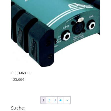
BSS AR-133
125,00
€
1
2
3
4
→
Suche: