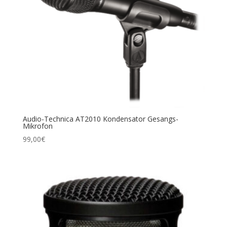
Audio-Tech­ni­ca AT2010 Kon­den­sa­tor Gesangs-
Mikrofon
99,00
€