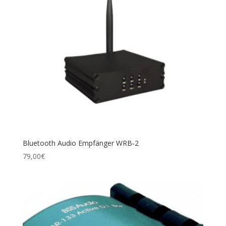
Blue­tooth Audio Emp­fän­ger WRB‑2
79,00
€