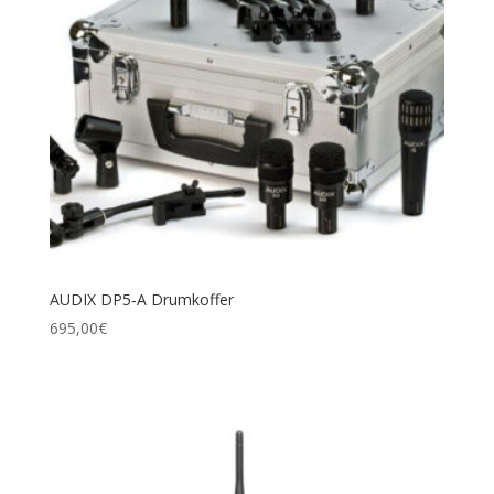
AUDIX DP5‑A Drumkoffer
695,00
€