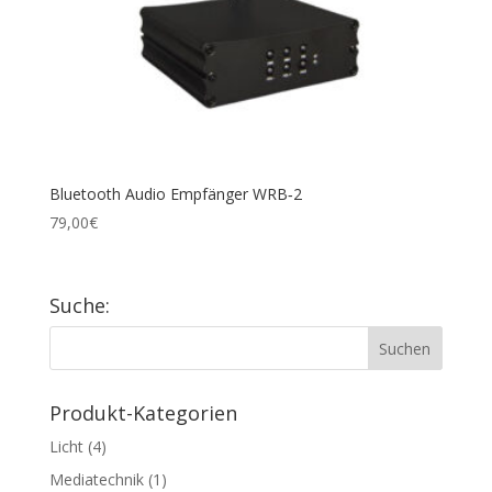
Blue­tooth Audio Emp­fän­ger WRB‑2
79,00
€
Suche:
Pro­dukt-Kate­go­rien
Licht
(4)
Mediatechnik
(1)